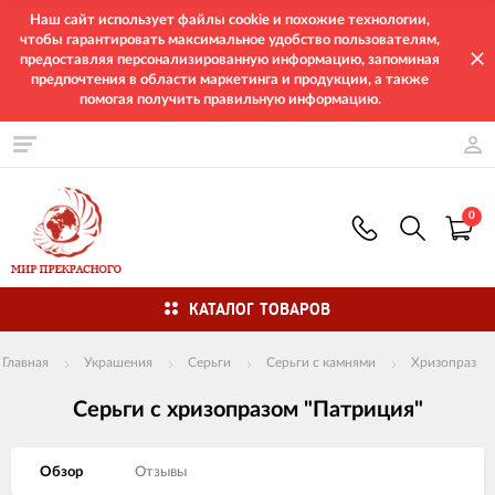
Наш сайт использует файлы cookie и похожие технологии,
чтобы гарантировать максимальное удобство пользователям,
предоставляя персонализированную информацию, запоминая
предпочтения в области маркетинга и продукции, а также
помогая получить правильную информацию.
0
КАТАЛОГ ТОВАРОВ
Главная
Украшения
Серьги
Серьги с камнями
Хризопраз
Серьги с хризопразом "Патриция"
Обзор
Отзывы