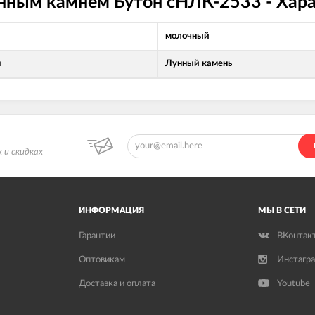
унным камнем Бутон сНЛК-2533 - Хар
молочный
л
Лунный камень
 и скидках
ИНФОРМАЦИЯ
МЫ В СЕТИ
Гарантии
ВКонтак
Оптовикам
Инстагр
Доставка и оплата
Youtube