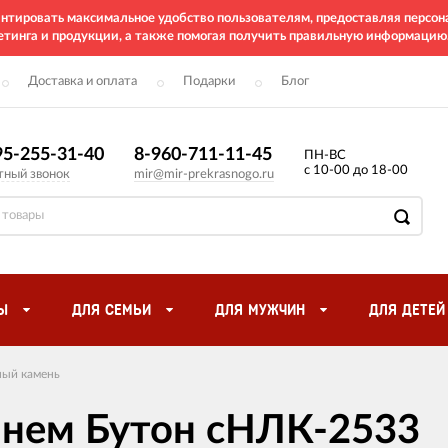
рантировать максимальное удобство пользователям, предоставляя перс
етинга и продукции, а также помогая получить правильную информацию
Доставка и оплата
Подарки
Блог
95-255-31-40
8-960-711-11-45
ПН-ВС
с 10-00 до 18-00
тный звонок
mir@mir-prekrasnogo.ru
Ы
ДЛЯ СЕМЬИ
ДЛЯ МУЖЧИН
ДЛЯ ДЕТЕЙ
ый камень
мнем Бутон сНЛК-2533