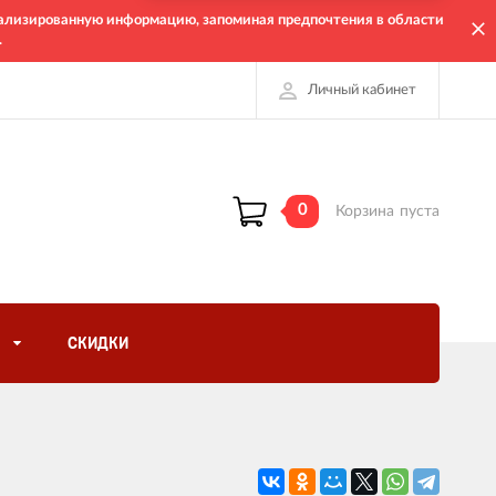
онализированную информацию, запоминая предпочтения в области
.
Личный кабинет
0
Корзина
пуста
СКИДКИ