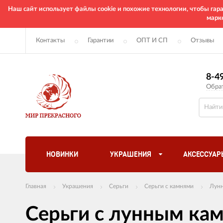
Наш сайт использует файлы cookie и похожие технологии, чтобы га
марк
Контакты
Гарантии
ОПТ И СП
Отзывы
8-4
Обра
НОВИНКИ
УКРАШЕНИЯ
АКСЕССУАР
Главная
Украшения
Серьги
Серьги с камнями
Лунн
Серьги с лунным ка