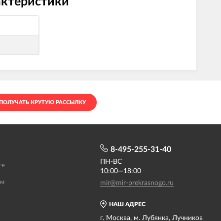
актеристики
ПОЛУЧАТЬ КРУТУЮ РАССЫЛКУ
8-495-255-31-40
ПН-ВС
те
10:00—18:00
ам
mir@mir-prekrasnogo.ru
НАШ АДРЕС
г. Москва, м. Лубянка, Лучников