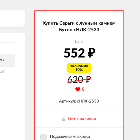
Купить Серьги с лунным камнем
Бутон сНЛК-2533
Цена
552
₽
ень
экономия
10%
ки
620
₽
0
Артикул: сНЛК-2533
Нет в наличии
Подарочная упаковка