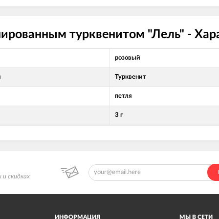
нированным турквенитом "Лель" - Ха
розовый
л
Турквенит
петля
3 г
 и скидках
ИНФОРМАЦИЯ
МЫ В СЕТИ