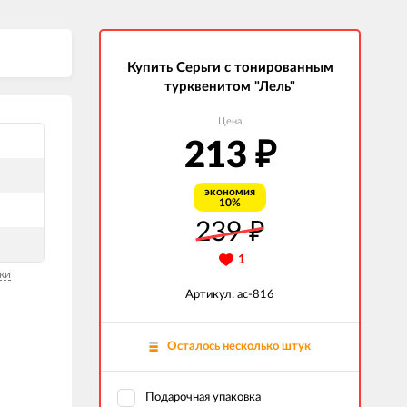
Купить Серьги с тонированным
турквенитом "Лель"
Цена
213
₽
экономия
10%
239
₽
1
ки
Артикул: ас-816
Осталось несколько штук
Подарочная упаковка