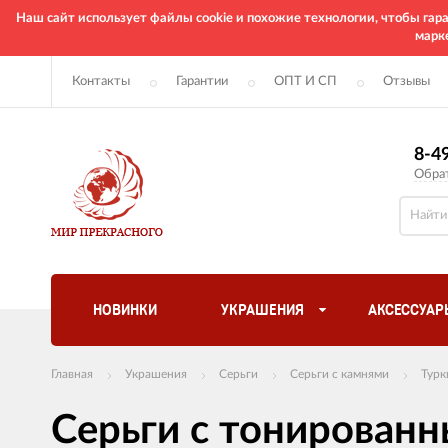
Наш сайт использует файлы cookie и похожие технологии, чтобы га
марк
Контакты
Гарантии
ОПТ И СП
Отзывы
8-4
Обра
НОВИНКИ
УКРАШЕНИЯ
АКСЕССУАР
Главная
Украшения
Серьги
Серьги с камнями
Турк
Серьги с тонированн