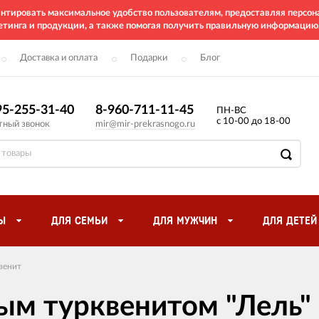
рантировать максимальное удобство пользователям, предоставляя перс
етинга и продукции, а также помогая получить правильную информацию
Доставка и оплата
Подарки
Блог
95-255-31-40
8-960-711-11-45
ПН-ВС
с 10-00 до 18-00
тный звонок
mir@mir-prekrasnogo.ru
Ы
ДЛЯ СЕМЬИ
ДЛЯ МУЖЧИН
ДЛЯ ДЕТЕЙ
венит
ым турквенитом "Лель"