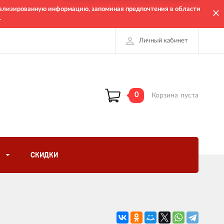
онализированную информацию, запоминая предпочтения в области
.
Личный кабинет
0
Корзина
пуста
СКИДКИ