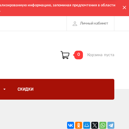
онализированную информацию, запоминая предпочтения в области
.
Личный кабинет
0
Корзина
пуста
СКИДКИ