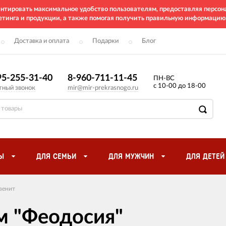
рантировать максимальное удобство пользователям, предоставляя перс
етинга и продукции, а также помогая получить правильную информацию
Доставка и оплата
Подарки
Блог
95-255-31-40
8-960-711-11-45
ПН-ВС
с 10-00 до 18-00
тный звонок
mir@mir-prekrasnogo.ru
Ы
ДЛЯ СЕМЬИ
ДЛЯ МУЖЧИН
ДЛЯ ДЕТЕЙ
венит
м "Феодосия"