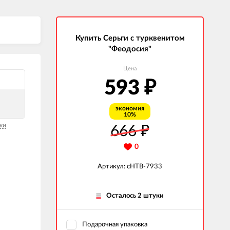
Купить Серьги с турквенитом
"Феодосия"
Цена
593
₽
экономия
10%
ки
666
₽
0
Артикул: сНТВ-7933
Осталось 2 штуки
Подарочная упаковка