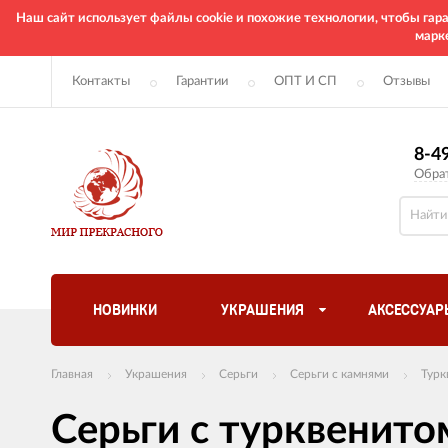
Наш сайт использует файлы cookie и похожие технологии, чтобы га
марк
Контакты
Гарантии
ОПТ И СП
Отзывы
8-4
Обра
НОВИНКИ
УКРАШЕНИЯ
АКСЕССУАР
Главная
Украшения
Серьги
Серьги с камнями
Турк
Серьги с турквенито