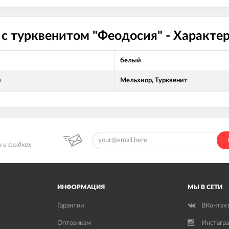
 с турквенитом "Феодосия" - Характе
белый
л
Мельхиор, Турквенит
 и скидках
ИНФОРМАЦИЯ
МЫ В СЕТИ
Гарантии
ВКонтак
Оптовикам
Инстагр