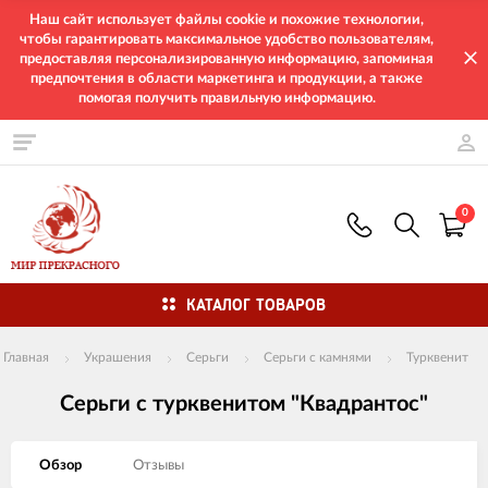
Наш сайт использует файлы cookie и похожие технологии,
чтобы гарантировать максимальное удобство пользователям,
предоставляя персонализированную информацию, запоминая
предпочтения в области маркетинга и продукции, а также
помогая получить правильную информацию.
0
КАТАЛОГ ТОВАРОВ
Главная
Украшения
Серьги
Серьги с камнями
Турквенит
Серьги с турквенитом "Квадрантос"
Обзор
Отзывы