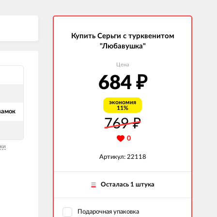
Купить Серьги с турквенитом
"Любавушка"
Цена
684
₽
экономия
11%
замок
769
₽
0
ки
Артикул: 22118
Осталась 1 штука
Подарочная упаковка