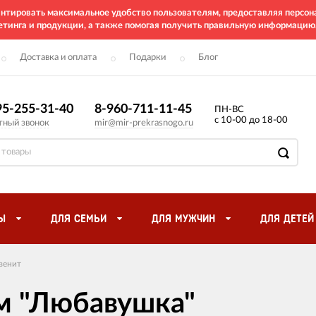
рантировать максимальное удобство пользователям, предоставляя перс
етинга и продукции, а также помогая получить правильную информацию
Доставка и оплата
Подарки
Блог
95-255-31-40
8-960-711-11-45
ПН-ВС
с 10-00 до 18-00
тный звонок
mir@mir-prekrasnogo.ru
Ы
ДЛЯ СЕМЬИ
ДЛЯ МУЖЧИН
ДЛЯ ДЕТЕЙ
венит
ом "Любавушка"