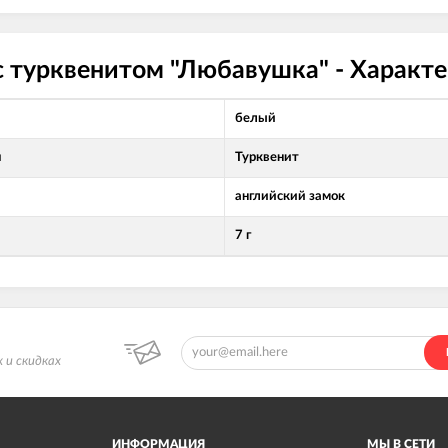
с турквенитом "Любавушка" - Характ
белый
л
Турквенит
английский замок
7 г
 и скидках
ИНФОРМАЦИЯ
МЫ В СЕТИ