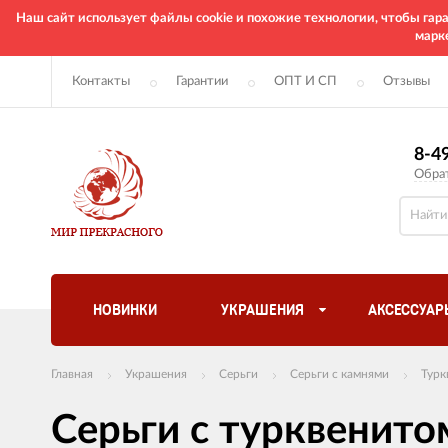
Наш сайт использует файлы cookie и похожие технологии, чтобы га
марк
Контакты
Гарантии
ОПТ И СП
Отзывы
8-4
Обра
НОВИНКИ
УКРАШЕНИЯ
АКСЕССУАР
Главная
Украшения
Серьги
Серьги с камнями
Турк
Серьги с турквенит