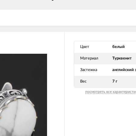
Цвет
белый
Материал
Турквенит
Застежка
английский 
Вес
7 г
посмотреть все характеристи