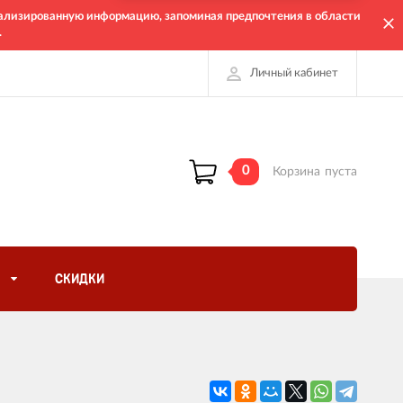
онализированную информацию, запоминая предпочтения в области
.
Личный кабинет
0
Корзина
пуста
СКИДКИ