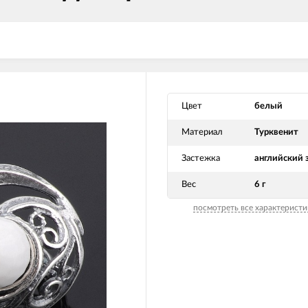
Цвет
белый
Материал
Турквенит
Застежка
английский 
Вес
6 г
посмотреть все характеристи