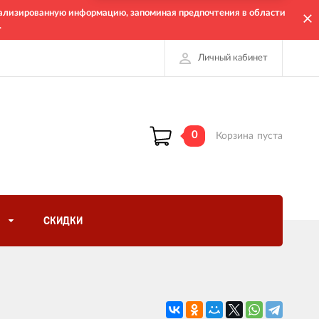
онализированную информацию, запоминая предпочтения в области
.
Личный кабинет
0
Корзина
пуста
СКИДКИ