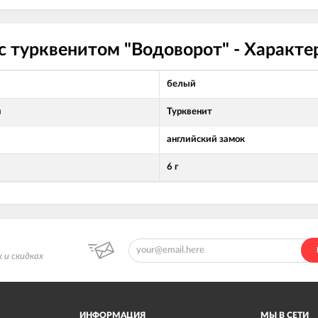
с турквенитом "Водоворот" - Характ
белый
л
Турквенит
английский замок
6 г
 и скидках
ИНФОРМАЦИЯ
МЫ В СЕТИ