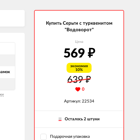
Купить Серьги с турквенитом
"Водоворот"
Цена
569
₽
экономия
10%
замок
639
₽
0
ки
Артикул: 22534
Осталось 2 штуки
Подарочная упаковка