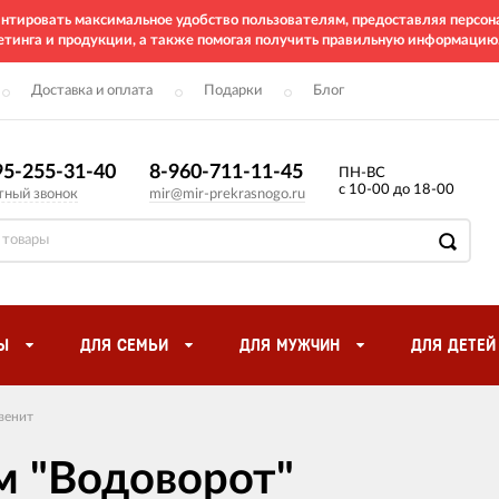
рантировать максимальное удобство пользователям, предоставляя перс
етинга и продукции, а также помогая получить правильную информацию
Доставка и оплата
Подарки
Блог
95-255-31-40
8-960-711-11-45
ПН-ВС
с 10-00 до 18-00
тный звонок
mir@mir-prekrasnogo.ru
Ы
ДЛЯ СЕМЬИ
ДЛЯ МУЖЧИН
ДЛЯ ДЕТЕЙ
венит
м "Водоворот"