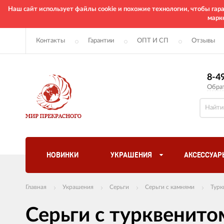
Наш сайт использует файлы cookie и похожие технологии, чтобы га
марк
Контакты
Гарантии
ОПТ И СП
Отзывы
8-4
Обра
НОВИНКИ
УКРАШЕНИЯ
АКСЕССУАР
Главная
Украшения
Серьги
Серьги с камнями
Турк
Серьги с турквенито