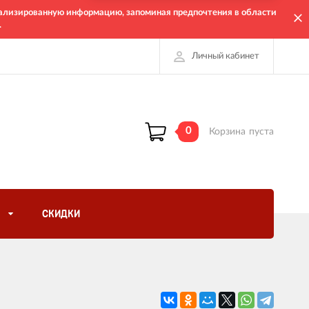
онализированную информацию, запоминая предпочтения в области
.
Личный кабинет
0
Корзина
пуста
СКИДКИ