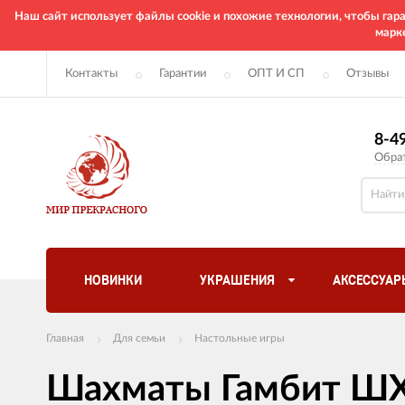
Наш сайт использует файлы cookie и похожие технологии, чтобы га
марк
Контакты
Гарантии
ОПТ И СП
Отзывы
8-4
Обра
НОВИНКИ
УКРАШЕНИЯ
АКСЕССУАР
Главная
Для семьи
Настольные игры
Шахматы Гамбит ШХ