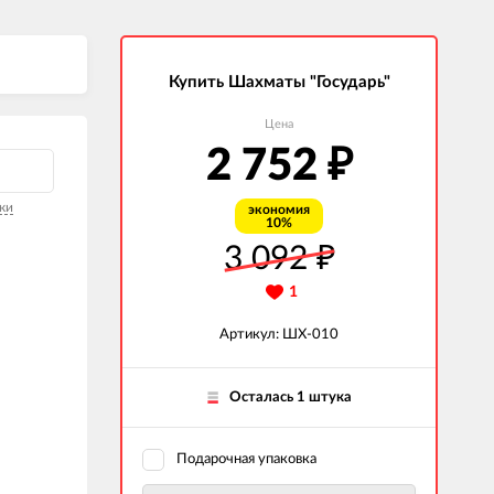
Купить Шахматы "Государь"
Цена
2 752
₽
ки
экономия
10%
3 092
₽
1
Артикул: ШХ-010
Осталась 1 штука
Подарочная упаковка