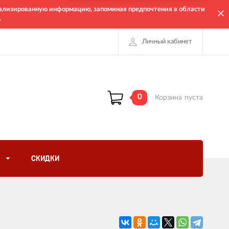
онализированную информацию, запоминая предпочтения в области
.
Личный кабинет
0
Корзина
пуста
СКИДКИ