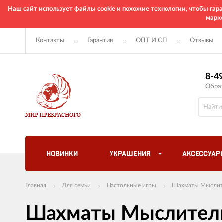
Наш сайт использует файлы cookie и похожие технологии, чтобы га
марк
Контакты
Гарантии
ОПТ И СП
Отзывы
8-4
Обра
НОВИНКИ
УКРАШЕНИЯ
АКСЕССУАР
Главная
Для семьи
Настольные игры
Шахматы Мыслит
Шахматы Мыслител