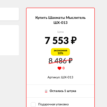
Купить Шахматы Мыслитель
ШХ-013
Цена
7 553
₽
экономия
10%
8 486
₽
0
Артикул: ШХ-013
Осталась 1 штука
Подарочная упаковка