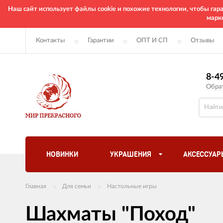
Наш сайт использует файлы cookie и похожие технологии, чтобы га
марк
Контакты
Гарантии
ОПТ И СП
Отзывы
8-4
Обра
НОВИНКИ
УКРАШЕНИЯ
АКСЕССУАР
Главная
Для семьи
Настольные игры
Шахматы "Поход"