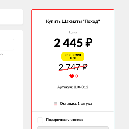
Купить Шахматы "Поход"
Цена
2 445
₽
ки
экономия
10%
2 747
₽
0
Артикул: ШХ-012
Осталась 1 штука
Подарочная упаковка