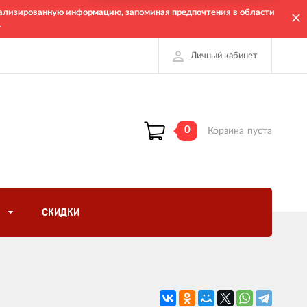
онализированную информацию, запоминая предпочтения в области
.
Личный кабинет
0
Корзина
пуста
СКИДКИ