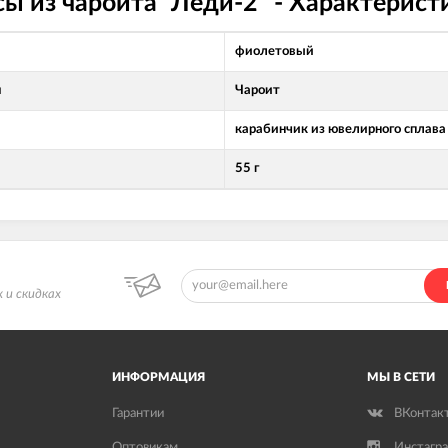
сы из чароита "Леди-2" - Характерист
фиолетовый
л
Чароит
карабинчик из ювелирного сплава
55 г
 и скидках
ИНФОРМАЦИЯ
МЫ В СЕТИ
Гарантии
ВКонтак
Оптовикам
Инстагр