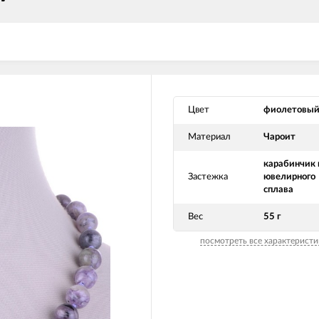
Цвет
фиолетовы
Материал
Чароит
карабинчик 
Застежка
ювелирного
сплава
Вес
55 г
посмотреть все характеристи