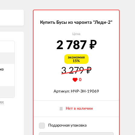
Купить Бусы из чароита "Леди-2"
Цена
2 787
₽
й
экономия
15%
3 279
₽
из
0
Артикул: НЧР-ЗН-19069
ки
Нет в наличии
Подарочная упаковка