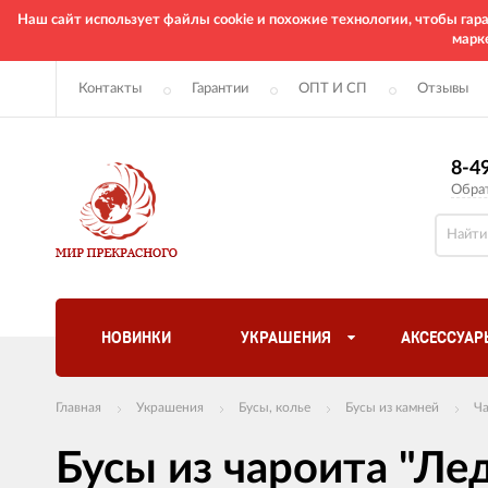
Наш сайт использует файлы cookie и похожие технологии, чтобы га
марк
Контакты
Гарантии
ОПТ И СП
Отзывы
8-4
Обра
НОВИНКИ
УКРАШЕНИЯ
АКСЕССУАР
Главная
Украшения
Бусы, колье
Бусы из камней
Ч
Бусы из чароита "Ле