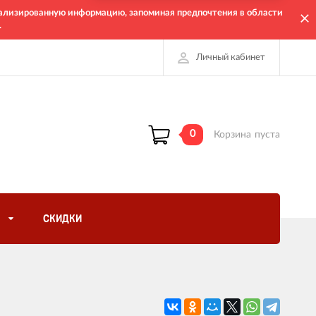
онализированную информацию, запоминая предпочтения в области
.
Личный кабинет
0
Корзина
пуста
СКИДКИ