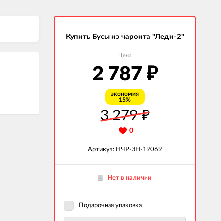
Купить Бусы из чароита "Леди-2"
Цена
2 787
₽
экономия
15%
3 279
₽
0
Артикул: НЧР-ЗН-19069
Нет в наличии
Подарочная упаковка