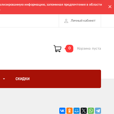
онализированную информацию, запоминая предпочтения в области
.
Личный кабинет
0
Корзина
пуста
СКИДКИ