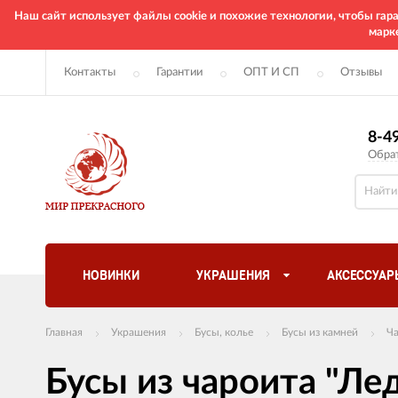
Наш сайт использует файлы cookie и похожие технологии, чтобы га
марк
Контакты
Гарантии
ОПТ И СП
Отзывы
8-4
Обра
НОВИНКИ
УКРАШЕНИЯ
АКСЕССУАР
Главная
Украшения
Бусы, колье
Бусы из камней
Ч
Бусы из чароита "Ле