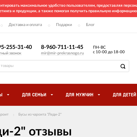
рантировать максимальное удобство пользователям, предоставляя перс
етинга и продукции, а также помогая получить правильную информацию
Доставка и оплата
Подарки
Блог
95-255-31-40
8-960-711-11-45
ПН-ВС
с 10-00 до 18-00
тный звонок
mir@mir-prekrasnogo.ru
Ы
ДЛЯ СЕМЬИ
ДЛЯ МУЖЧИН
ДЛЯ ДЕТЕЙ
ароит
Бусы из чароита "Леди-2"
ди-2" отзывы