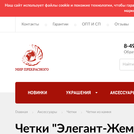
Наш сайт использует файлы cookie и похожие технологии, чтобы га
марк
Контакты
Гарантии
ОПТ И СП
Отзывы
8-4
Обра
НОВИНКИ
УКРАШЕНИЯ
АКСЕССУАР
Главная
Аксессуары
Четки
Четки из камня
Четки "Элегант-Жем