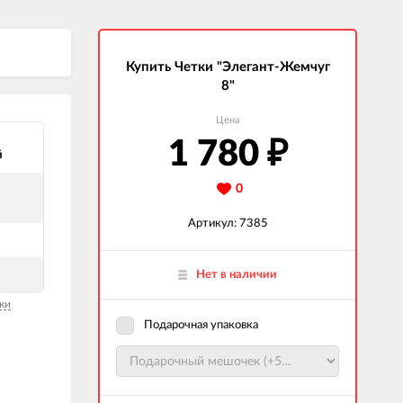
Купить Четки "Элегант-Жемчуг
8"
Цена
1 780
₽
й
0
Артикул: 7385
Нет в наличии
ки
Подарочная упаковка