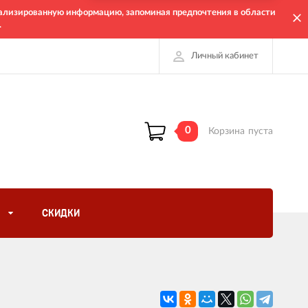
онализированную информацию, запоминая предпочтения в области
.
Личный кабинет
0
Корзина
пуста
СКИДКИ