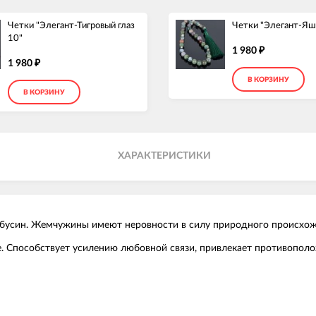
Четки "Элегант-Тигровый глаз
Четки "Элегант-Яш
10"
1 980
₽
1 980
₽
В КОРЗИНУ
В КОРЗИНУ
ХАРАКТЕРИСТИКИ
0 бусин. Жемчужины имеют неровности в силу природного происхо
. Способствует усилению любовной связи, привлекает противополо