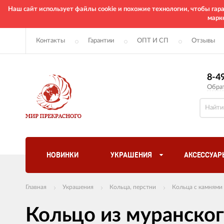
Наш сайт использует файлы cookie и похожие технологии, чтобы га
марк
Контакты
Гарантии
ОПТ И СП
Отзывы
8-4
Обра
НОВИНКИ
УКРАШЕНИЯ
АКСЕССУАР
Главная
Украшения
Кольца, перстни
Кольца с камнями
Кольцо из муранско