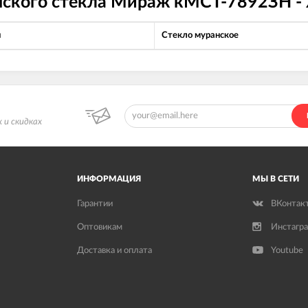
нского стекла Мираж кМСТ-7892ЗН -
л
Стекло муранское
 и скидках
ИНФОРМАЦИЯ
МЫ В СЕТИ
Гарантии
ВКонтак
Оптовикам
Инстагр
Доставка и оплата
Youtube