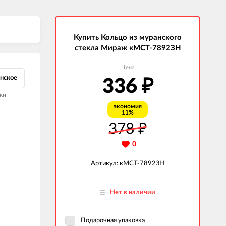
Купить Кольцо из муранского
стекла Мираж кМСТ-7892ЗН
Цена
нское
336
₽
ки
экономия
11%
378
₽
0
Артикул: кМСТ-7892ЗН
Нет в наличии
Подарочная упаковка