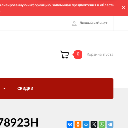
онализированную информацию, запоминая предпочтения в области
.
Личный кабинет
0
Корзина
пуста
СКИДКИ
-7892ЗН