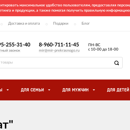
рантировать максимальное удобство пользователям, предоставляя перс
етинга и продукции, а также помогая получить правильную информацию
Доставка и оплата
Подарки
Блог
95-255-31-40
8-960-711-11-45
ПН-ВС
с 10-00 до 18-00
тный звонок
mir@mir-prekrasnogo.ru
Ы
ДЛЯ СЕМЬИ
ДЛЯ МУЖЧИН
ДЛЯ ДЕТЕЙ
ат"