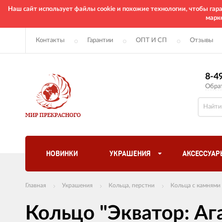
Наш сайт использует файлы cookie и похожие технологии, чтобы га
марк
Контакты
Гарантии
ОПТ И СП
Отзывы
8-4
Обра
НОВИНКИ
УКРАШЕНИЯ
АКСЕССУАР
Главная
Украшения
Кольца, перстни
Кольца с камнями
Кольцо "Экватор: Аг