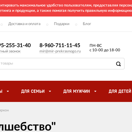
рантировать максимальное удобство пользователям, предоставляя перс
етинга и продукции, а также помогая получить правильную информацию
Доставка и оплата
Подарки
Блог
95-255-31-40
8-960-711-11-45
ПН-ВС
с 10-00 до 18-00
тный звонок
mir@mir-prekrasnogo.ru
Ы
ДЛЯ СЕМЬИ
ДЛЯ МУЖЧИН
ДЛЯ ДЕТЕЙ
иркон
олшебство"