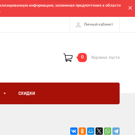
онализированную информацию, запоминая предпочтения в области
.
Личный кабинет
0
Корзина
пуста
СКИДКИ