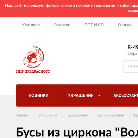
Наш сайт использует файлы cookie и похожие технологии, чтобы га
марк
Контакты
Гарантии
ОПТ И СП
Отзывы
8-4
Обра
НОВИНКИ
УКРАШЕНИЯ
АКСЕССУАР
Главная
Украшения
Бусы, колье
Бусы из камней
Ц
Бусы из циркона "В