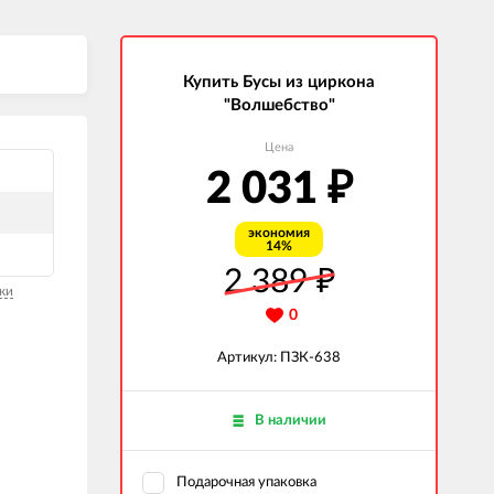
Купить Бусы из циркона
"Волшебство"
Цена
2 031
₽
экономия
14%
2 389
₽
ки
0
Артикул: ПЗК-638
В наличии
Подарочная упаковка