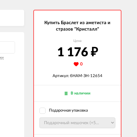
Купить Браслет из аметиста и
стразов "Кристалл"
Цена
й
1 176
₽
ки
0
Артикул: бНАМ-ЗН-12654
В наличии
Подарочная упаковка