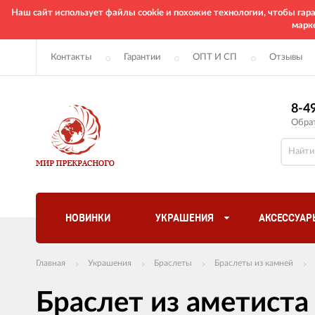
Наш сайт использует файлы cookie и похожие технологии, чтобы га
марк
Контакты
Гарантии
ОПТ И СП
Отзывы
8-4
Обра
НОВИНКИ
УКРАШЕНИЯ
АКСЕССУАР
Главная
Украшения
Браслеты
Браслеты из камней
Браслет из аметиста