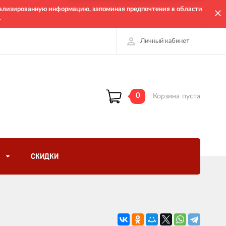
онализированную информацию, запоминая предпочтения в области
.
Личный кабинет
0
Корзина
пуста
СКИДКИ