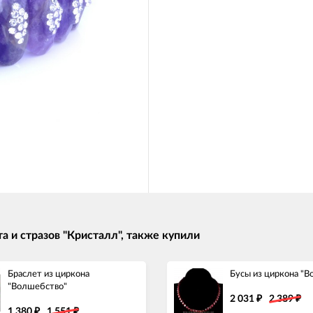
а и стразов "Кристалл", также купили
Браслет из циркона
Бусы из циркона "
"Волшебство"
2 031
2 389
₽
₽
1 380
1 551
₽
₽