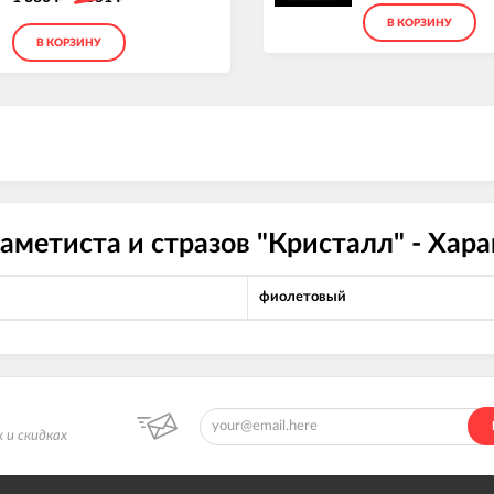
В КОРЗИНУ
В КОРЗИНУ
 аметиста и стразов "Кристалл" - Хар
фиолетовый
 и скидках