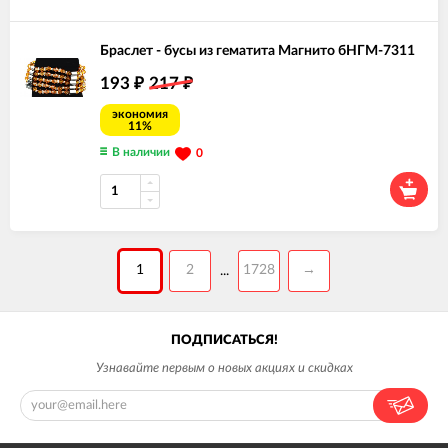
Браслет - бусы из гематита Магнито бНГМ-7311
193
217
₽
₽
экономия
11%
В наличии
0
1
2
1728
→
...
ПОДПИСАТЬСЯ!
Узнавайте первым о новых акциях и скидках