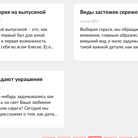
рия на выпускной
Виды застежек сереже
9
16 мая 2019
й выпускной – это, как
Выбирая серьги, мы обраща
 первый бал для юной
внимание, главным образом,
 и первая возможность
внешний вид и мало задумы
себя во всем блеске. Есл...
такой важной детали, как зас
здают украшения
9
-нибудь задумывались как
сь на свет Ваше любимое
или серьги? Сегодня мы
расскажем о том, как дела...