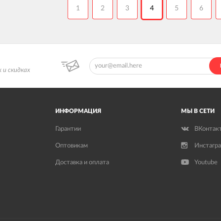
1
2
3
4
5
6
 и скидках
ИНФОРМАЦИЯ
МЫ В СЕТИ
Гарантии
ВКонтак
Оптовикам
Инстагр
Доставка и оплата
Youtube