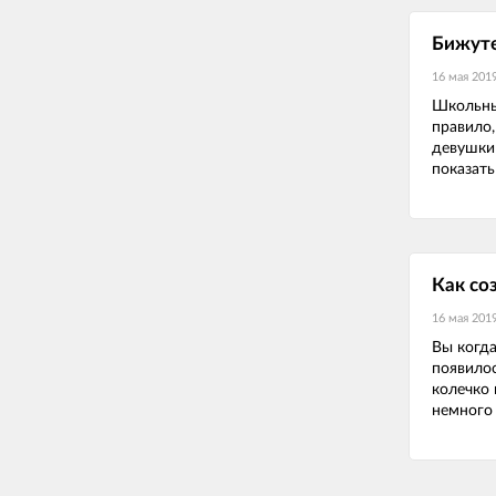
Бижуте
16 мая 201
Школьны
правило,
девушки
показать 
Как со
16 мая 201
Вы когда
появило
колечко 
немного 