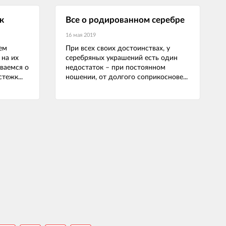
к
Все о родированном серебре
16 мая 2019
ем
При всех своих достоинствах, у
 на их
серебряных украшений есть один
ваемся о
недостаток – при постоянном
тежк...
ношении, от долгого соприкоснове...