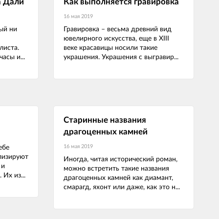
а Дали
Как выполняется гравировка
16 мая 2019
рый ни
Гравировка – весьма древний вид
ювелирного искусства, еще в XIII
листа.
веке красавицы носили такие
асы и...
украшения. Украшения с выгравир...
Старинные названия
драгоценных камней
16 мая 2019
ебе
лизируют
Иногда, читая исторический роман,
 и
можно встретить такие названия
Их из...
драгоценных камней как диамант,
смарагд, яхонт или даже, как это н...