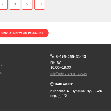
7
8
9
10
ПОЛУЧАТЬ КРУТУЮ РАССЫЛКУ
8-495-255-31-40
ПН-ВС
те
10:00—18:00
ам
mir@mir-prekrasnogo.ru
НАШ АДРЕС
г. Москва, м. Лубянка, Лучников
пер., д.4/2