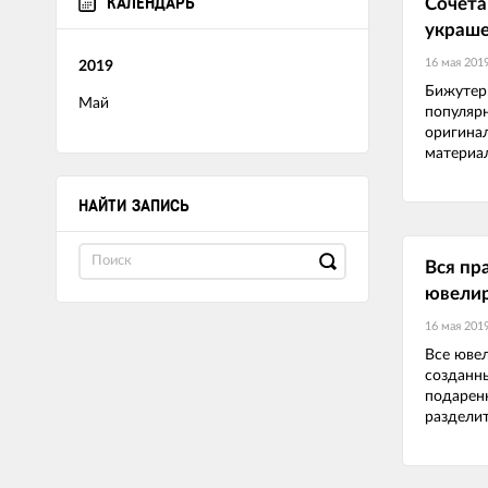
КАЛЕНДАРЬ
Сочета
украш
16 мая 201
2019
Бижутер
Май
популярн
оригина
материал
НАЙТИ ЗАПИСЬ
Вся пр
ювели
16 мая 201
Все юве
созданны
подарен
разделит