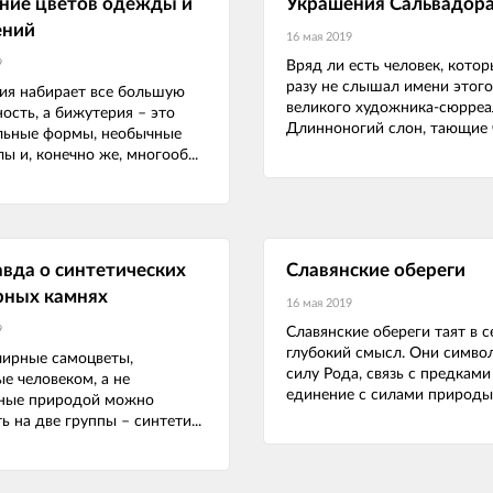
ние цветов одежды и
Украшения Сальвадор
ений
16 мая 2019
9
Вряд ли есть человек, кото
разу не слышал имени этого
ия набирает все большую
великого художника-сюрреа
ость, а бижутерия – это
Длинноногий слон, тающие ч
льные формы, необычные
ы и, конечно же, многооб...
авда о синтетических
Славянские обереги
рных камнях
16 мая 2019
9
Славянские обереги таят в с
глубокий смысл. Они симво
лирные самоцветы,
силу Рода, связь с предками
е человеком, а не
единение с силами природы. 
ные природой можно
ь на две группы – синтети...